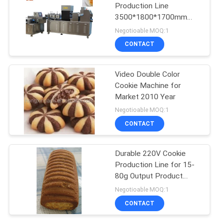
Production Line
3500*1800*1700mm
10
with Video
Negotioable MOQ:1
Machine
CONTACT
automatique de
Video Double Color
Churro
Cookie Machine for
Market 2010 Year
Negotioable MOQ:1
CONTACT
61
Machine
Durable 220V Cookie
Production Line for 15-
encroûtante de
80g Output Product
nourriture
Weight in Hot Demand
Negotioable MOQ:1
CONTACT