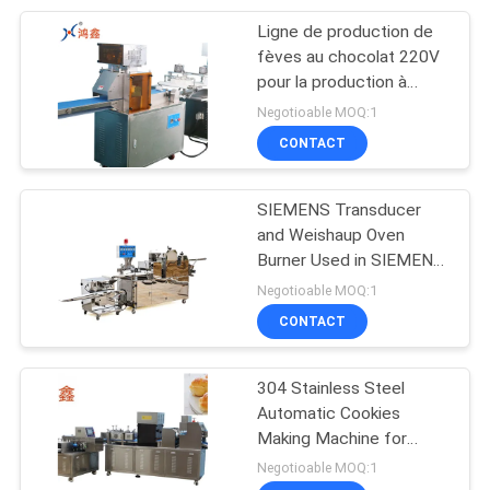
Ligne de production de
47
fèves au chocolat 220V
Équipement
pour la production à
grande échelle
Negotioable MOQ:1
industriel de
CONTACT
boulangerie
SIEMENS Transducer
and Weishaup Oven
Burner Used in SIEMENS
6
PLC Controlled Cookie
Negotioable MOQ:1
Machine de
Production Line for B2B
CONTACT
Products
déposant de biscuit
304 Stainless Steel
Automatic Cookies
Making Machine for
Durable and Long-lasting
Negotioable MOQ:1
Performance