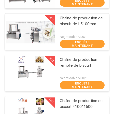
ENQUÊTE
PROPOS
MAINTENANT
DE
HOT
Chaîne de production de
NOUS
84
biscuit de L5100mm
Chaîne de
VISITE
Negotioable MOQ:1
production de
ENQUÊTE
DE
MAINTENANT
biscuit
L'USINE
HOT
Chaîne de production
remplie de biscuit
CONTRÔLE
22
Negotioable MOQ:1
DE
ENQUÊTE
chaîne de
LA
MAINTENANT
production de
QUALITÉ
HOT
Chaîne de production du
pâtisserie
biscuit 4100*1500