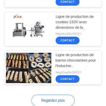
CONTACT
6
Chaîne de
Ligne de production de
production de
cookies 220V avec
dimensions de la
baguette
machine de
Negotioable MOQ:1
3500*1800*1700mm et
CONTACT
poids du produit de
sortie de 15-80g
Ligne de production de
barres chocolatées pour
l'industrie
agroalimentaire, avec
Negotioable MOQ:1
tension de 220V et
CONTACT
options personnalisables
Regardez plus