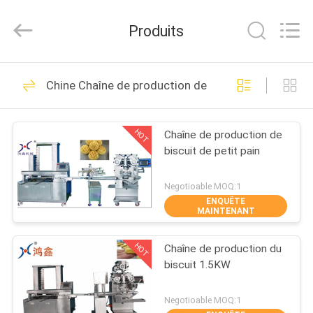
Anhui
Victory
Star
Produits
Food
Machinery
Co.,
Ltd..
All
À
112
Rights
Chine Chaîne de production de biscuit
Reserved.
LA
Chaîne de
MAISON
production de pain
HOT
Chaîne de production de
biscuit de petit pain
PRODUITS
Negotioable MOQ:1
ENQUÊTE
LE
MAINTENANT
9
SPECTACLE
Pita Bread
HOT
Chaîne de production du
VR
biscuit 1.5KW
Production Line
À
Negotioable MOQ:1