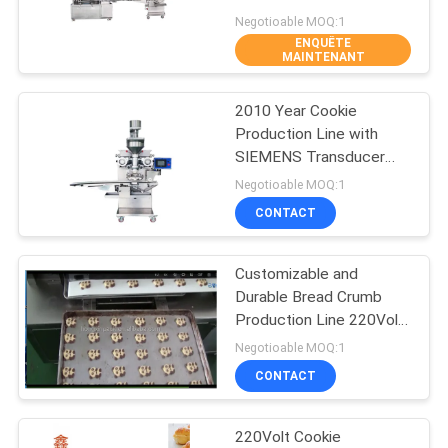
NOUS
Negotioable MOQ:1
CONTACTER
ENQUÊTE
MAINTENANT
11
NOUVELLES
Chaîne de
2010 Year Cookie
Production Line with
production de
DEMANDEZ
SIEMENS Transducer
and 220Volt Voltage
gâteau de lune
Negotioable MOQ:1
UN DEVIS
CONTACT
PLAN
Customizable and
23
DU
Durable Bread Crumb
Machine bourrée
Production Line 220Volt
SITE
220Volt Machine Size
Negotioable MOQ:1
cuite à la vapeur de
3500*1800*1700mm
CONTACT
PRIVACY
petit pain
POLICY
220Volt Cookie