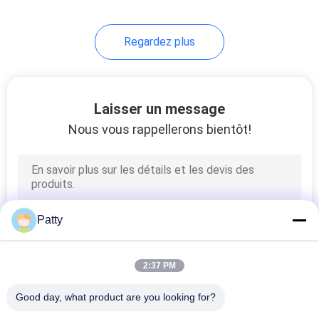
47
Regardez plus
Équipement
industriel de
boulangerie
Laisser un message
Nous vous rappellerons bientôt!
6
Machine de
Patty
déposant de biscuit
2:37 PM
Good day, what product are you looking for?