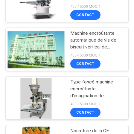
NOUS
kilogrammes/heure
400-15000 MOQ:1
CONTACTER
CONTACT
11
NOUVELLES
Chaîne de
Machine encroûtante
automatique de vis de
production de
DEMANDEZ
biscuit vertical de
chocolat
gâteau de lune
400-15000 MOQ:1
UN DEVIS
CONTACT
PLAN
Type foncé machine
23
DU
encroûtante
Machine bourrée
d'imagination de
SITE
nourriture de 0.5kw
400-15000 MOQ:1
cuite à la vapeur de
L800mm
CONTACT
PRIVACY
petit pain
POLICY
Nourriture de la CE