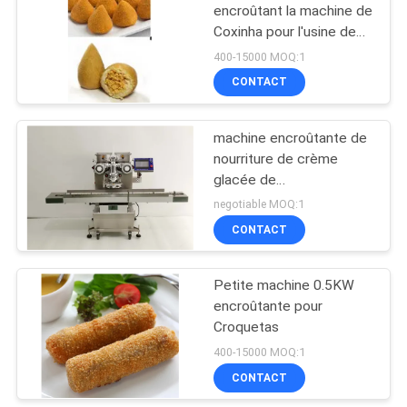
encroûtant la machine de
Coxinha pour l'usine de
10
nourriture
400-15000 MOQ:1
Machine
CONTACT
automatique de
machine encroûtante de
Churro
nourriture de crème
glacée de
1900*1120mm Mochi
negotiable MOQ:1
CONTACT
61
Machine
Petite machine 0.5KW
encroûtante pour
encroûtante de
Croquetas
nourriture
400-15000 MOQ:1
CONTACT