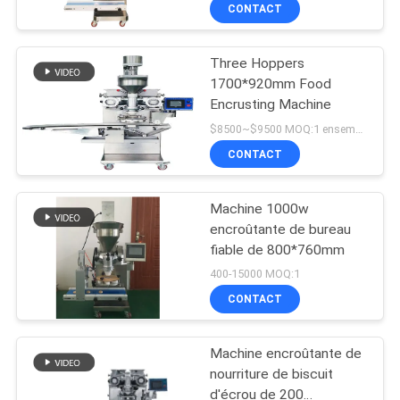
CONTACT
PROPOS
DE
Three Hoppers
NOUS
84
1700*920mm Food
Encrusting Machine
Chaîne de
VISITE
$8500~$9500 MOQ:1 ensemble
production de
CONTACT
DE
biscuit
L'USINE
Machine 1000w
encroûtante de bureau
CONTRÔLE
fiable de 800*760mm
22
400-15000 MOQ:1
DE
chaîne de
CONTACT
LA
production de
QUALITÉ
Machine encroûtante de
pâtisserie
nourriture de biscuit
d'écrou de 200