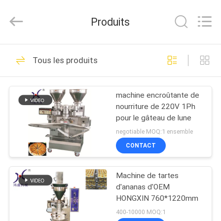
Anhui
Victory
Star
Produits
Food
Machinery
Co.,
Ltd..
All
À
112
Rights
Tous les produits
Reserved.
LA
Chaîne de
MAISON
production de pain
machine encroûtante de
nourriture de 220V 1Ph
PRODUITS
pour le gâteau de lune
negotiable MOQ:1 ensemble
LE
CONTACT
9
SPECTACLE
Pita Bread
Machine de tartes
VR
d'ananas d'OEM
Production Line
HONGXIN 760*1220mm
À
400-10000 MOQ:1