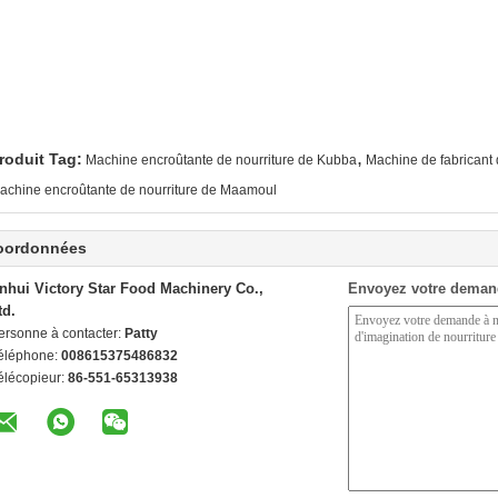
,
roduit Tag:
Machine encroûtante de nourriture de Kubba
Machine de fabrican
achine encroûtante de nourriture de Maamoul
oordonnées
nhui Victory Star Food Machinery Co.,
Envoyez votre deman
td.
ersonne à contacter:
Patty
éléphone:
008615375486832
élécopieur:
86-551-65313938