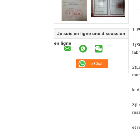
1.
P
Je suis en ligne une discussion
en ligne
1)S
fabr
2)L
mar
la d
3)La
ress
et r