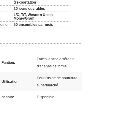
d'exportation
10 jours ouvrables
L/C, T/T, Western Union,
:
MoneyGram
nement:
50 ensembles par mois
Faites la tarte différente
Funtion:
d'ananas de forme
Pour l'usine de nourriture,
Utilisation:
supermarché
dessin:
Disponible