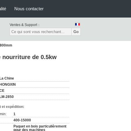
lité
Nous contacter
Ventes & Support：
Go
 L800mm
 nourriture de 0.5kw
La Chine
HONGXIN
CE
LM-2850
 et expédition:
min:
1
400-15000
Paquet en bois particulièrement
pour des machines