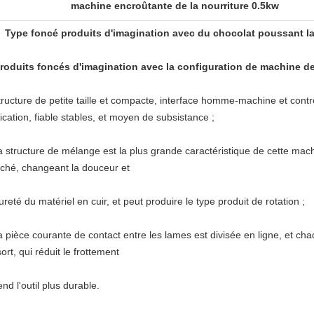
machine encroûtante de la nourriture 0.5kw
Type foncé produits d'imagination avec du chocolat poussant l
roduits foncés d'imagination avec la configuration de machine d
tructure de petite taille et compacte, interface homme-machine et cont
ication, fiable stables, et moyen de subsistance ;
a structure de mélange est la plus grande caractéristique de cette mach
ché, changeant la douceur et
ureté du matériel en cuir, et peut produire le type produit de rotation ;
 pièce courante de contact entre les lames est divisée en ligne, et chaq
ort, qui réduit le frottement
end l'outil plus durable.