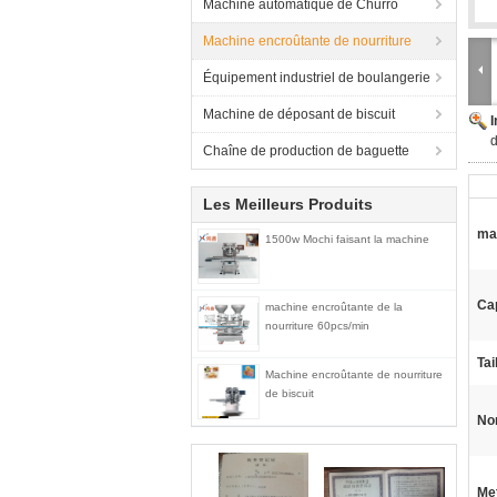
Machine automatique de Churro
Machine encroûtante de nourriture
Équipement industriel de boulangerie
Machine de déposant de biscuit
d
Chaîne de production de baguette
Les Meilleurs Produits
mat
1500w Mochi faisant la machine
Ca
machine encroûtante de la
nourriture 60pcs/min
Tai
Machine encroûtante de nourriture
de biscuit
No
Met