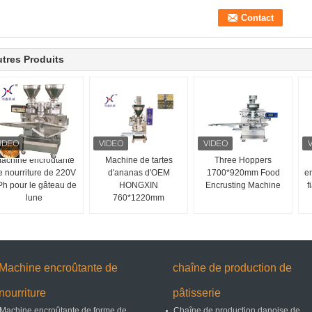
tres Produits
achine encroûtante
Machine de tartes
Three Hoppers
e nourriture de 220V
d'ananas d'OEM
1700*920mm Food
e
Ph pour le gâteau de
HONGXIN
Encrusting Machine
f
lune
760*1220mm
Machine encroûtante de
chaîne de production de
nourriture
pâtisserie
Machine encroûtante de forme de
Chaîne de production danoise de