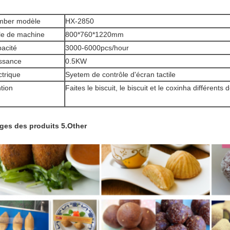
mber modèle
HX-2850
lle de machine
800*760*1220mm
acité
3000-6000pcs/hour
ssance
0.5KW
ctrique
Syetem de contrôle d'écran tactile
tion
Faites le biscuit, le biscuit et le coxinha différents
ges des produits 5.Other