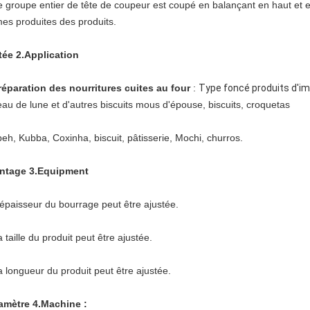
 groupe entier de tête de coupeur est coupé en balançant en haut et en b
mes produites des produits.
tée 2.Application
réparation des nourritures cuites au four
:
Type foncé produits d'im
eau de lune et d'autres biscuits mous d'épouse, biscuits, croquetas
beh, Kubba, Coxinha, biscuit, pâtisserie, Mochi, churros.
ntage 3.Equipment
'épaisseur du bourrage peut être ajustée.
 taille du produit peut être ajustée.
a longueur du produit peut être ajustée.
amètre 4.Machine :