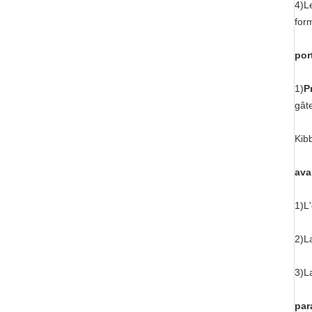
4)Le
for
por
1)
P
gât
Kib
ava
1)L
2)La
3)L
par