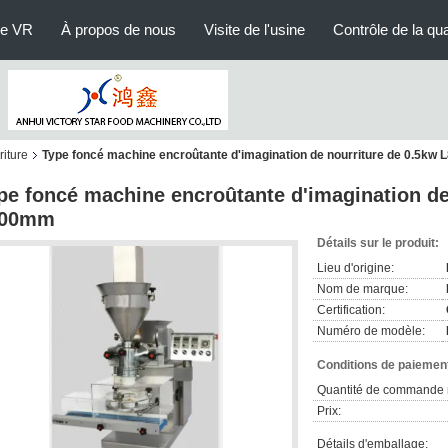
le VR
À propos de nous
Visite de l'usine
Contrôle de la qua
iture
Type foncé machine encroûtante d'imagination de nourriture de 0.5kw
pe foncé machine encroûtante d'imagination de
800mm
Détails sur le produit:
Lieu d'origine:
Nom de marque:
Certification:
Numéro de modèle:
Conditions de paiement
Quantité de commande 
Prix:
Détails d'emballage: