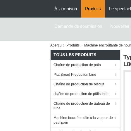
À la maison
Produits
Le spectac
Demande de soumission
Nouvelles
Aperçu
Produits
Machine encroûtante de nourr
TOUS LES PRODUITS
Ty
L
Chaîne de production de pain
Pita Bread Production Line
Chaîne de production de biscuit
chaîne de production de pâtisserie
Chaîne de production de gâteau de
lune
Machine bourrée cuite à la vapeur de
petit pain