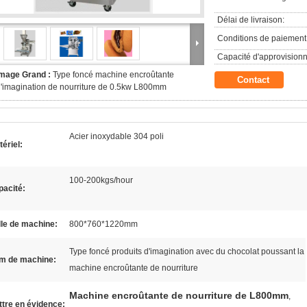
Délai de livraison:
Conditions de paiement
Capacité d'approvision
Image Grand :
Type foncé machine encroûtante
Contact
'imagination de nourriture de 0.5kw L800mm
Acier inoxydable 304 poli
ériel:
100-200kgs/hour
pacité:
lle de machine:
800*760*1220mm
Type foncé produits d'imagination avec du chocolat poussant la
m de machine:
machine encroûtante de nourriture
Machine encroûtante de nourriture de L800mm
,
tre en évidence: