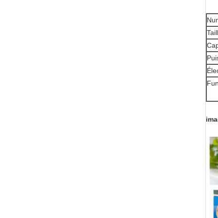
Nu
Tai
Cap
Pui
Éle
Fun
ima