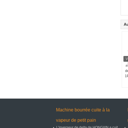
Au
m
d
1
Machine bourrée cuite à la
vapeur de petit pain
L'inverseur de delta de HONGXIN a cuit