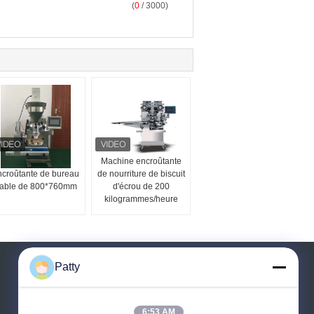
(
0
/ 3000)
Machine 1000w
Machine encroûtante
ncroûtante de bureau
de nourriture de biscuit
iable de 800*760mm
d'écrou de 200
kilogrammes/heure
Patty
Demande de soumission
Envoyez
6:53 AM