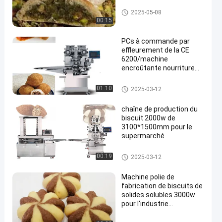
Machine encroûtante de nourri
2025-05-08
ture
00:15
PCs à commande par
effleurement de la CE
6200/machine
encroûtante nourriture
d'heure
Machine encroûtante de nourri
01:10
2025-03-12
ture
chaîne de production du
biscuit 2000w de
3100*1500mm pour le
supermarché
Chaîne de production de biscui
00:19
2025-03-12
t
Machine polie de
fabrication de biscuits de
solides solubles 3000w
pour l'industrie
alimentaire