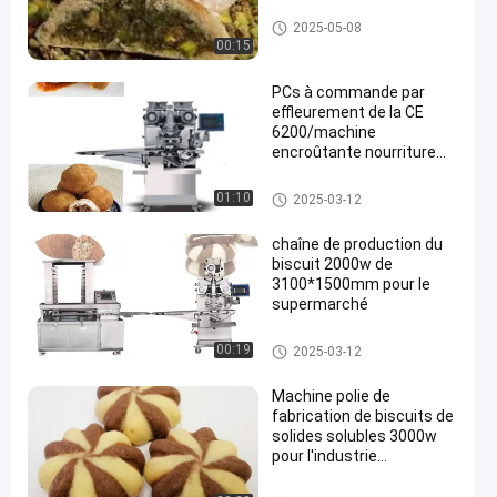
Machine encroûtante de nourri
2025-05-08
ture
00:15
PCs à commande par
effleurement de la CE
6200/machine
encroûtante nourriture
d'heure
Machine encroûtante de nourri
01:10
2025-03-12
ture
chaîne de production du
biscuit 2000w de
3100*1500mm pour le
supermarché
Chaîne de production de biscui
00:19
2025-03-12
t
Machine polie de
fabrication de biscuits de
solides solubles 3000w
pour l'industrie
alimentaire