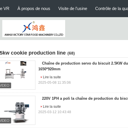
le VR
À propos de nous
Visite de l'usine
Contrôle de la qua
 5kw cookie production line
(68)
Chaîne de production servo du biscuit 2.5KW d
1650*920mm
Lire la suite
2025-05-08 11:35:06
220V 1PH a poli la chaîne de production du bisc
Lire la suite
2025-03-12 10:43:48