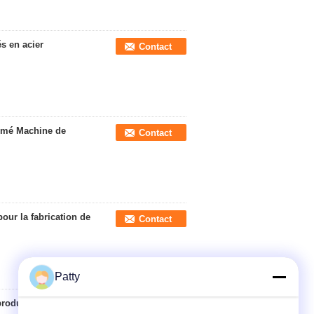
s en acier
Contact
imé Machine de
Contact
our la fabrication de
Contact
Patty
 production minimum
Contact