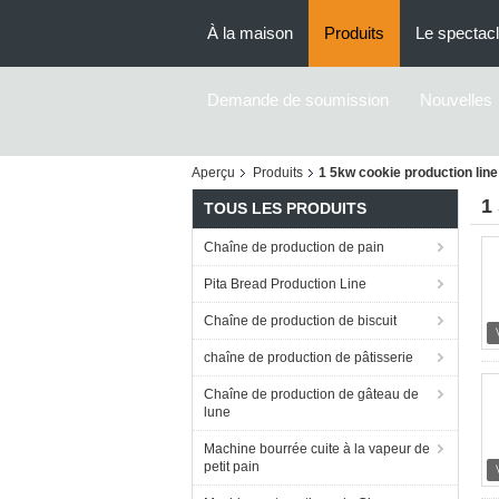
À la maison
Produits
Le spectac
Demande de soumission
Nouvelles
Aperçu
Produits
1 5kw cookie production line
1
TOUS LES PRODUITS
Chaîne de production de pain
Pita Bread Production Line
Chaîne de production de biscuit
chaîne de production de pâtisserie
Chaîne de production de gâteau de
lune
Machine bourrée cuite à la vapeur de
petit pain