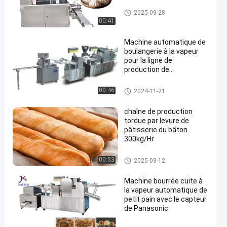
Machine bourrée cuite à la vap
2025-09-28
eur de petit pain
00:41
Machine automatique de
boulangerie à la vapeur
pour la ligne de
production de
boulangerie chinoise et
Cha Siu Bao
Machine bourrée cuite à la vap
00:46
2024-11-21
eur de petit pain
chaîne de production
tordue par levure de
pâtisserie du bâton
300kg/Hr
chaîne de production de pâtiss
00:53
2025-03-12
erie
Machine bourrée cuite à
la vapeur automatique de
petit pain avec le capteur
de Panasonic