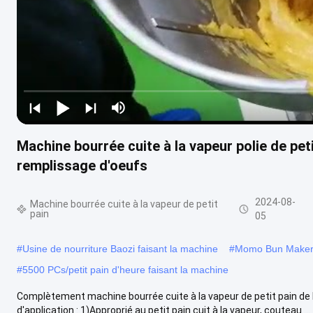
Machine bourrée cuite à la vapeur polie de peti
remplissage d'oeufs
2024-08-
Machine bourrée cuite à la vapeur de petit
pain
05
#
Usine de nourriture Baozi faisant la machine
#
Momo Bun Maker
#
5500 PCs/petit pain d'heure faisant la machine
Complètement machine bourrée cuite à la vapeur de petit pain de l
d'application : 1)Approprié au petit pain cuit à la vapeur, couteau....