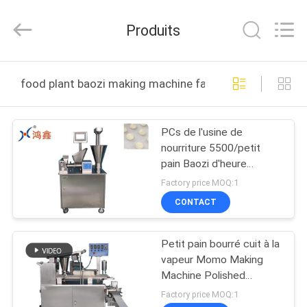
Anhui
Victory
Star
Produits
Food
Machinery
Co.,
Ltd..
All
À
Rights
food plant baozi making machine fabrication en ligne
Reserved.
LA
MAISON
PCs de l'usine de
nourriture 5500/petit
PRODUITS
pain Baozi d'heure
faisant la machine
Factory price MOQ:1
LE
CONTACT
SPECTACLE
Petit pain bourré cuit à la
VR
vapeur Momo Making
Machine Polished
automatique 304SS
À
Factory price MOQ:1