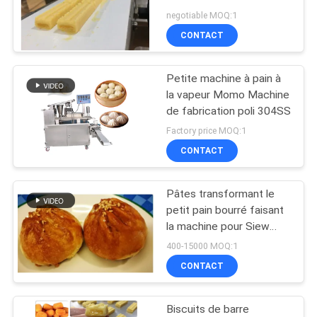
NOUS
machine
negotiable MOQ:1
CONTACTER
CONTACT
NOUVELLES
Petite machine à pain à
la vapeur Momo Machine
DEMANDEZ
de fabrication poli 304SS
Factory price MOQ:1
UN DEVIS
CONTACT
PLAN
Pâtes transformant le
DU
petit pain bourré faisant
la machine pour Siew
SITE
Pau
400-15000 MOQ:1
CONTACT
PRIVACY
POLICY
Biscuits de barre