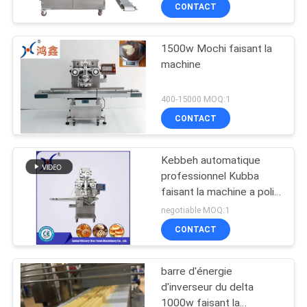
CONTACT
PROPOS
DE
1500w Mochi faisant la
NOUS
machine
VISITE
400-15000 MOQ:1
CONTACT
DE
L'USINE
Kebbeh automatique
professionnel Kubba
CONTRÔLE
faisant la machine a poli
304 solides solubles
negotiable MOQ:1
DE
CONTACT
LA
QUALITÉ
barre d'énergie
d'inverseur du delta
1000w faisant la