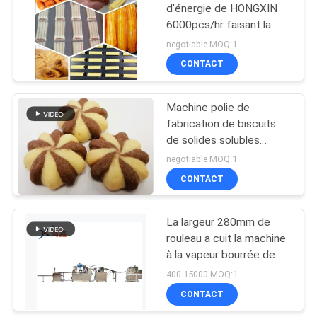
d'énergie de HONGXIN
6000pcs/hr faisant la
machine
negotiable MOQ:1
CONTACT
Machine polie de
fabrication de biscuits
de solides solubles
3000w pour l'industrie
negotiable MOQ:1
alimentaire
CONTACT
La largeur 280mm de
rouleau a cuit la machine
à la vapeur bourrée de
petit pain pour les
400-15000 MOQ:1
aliments surgelés
CONTACT