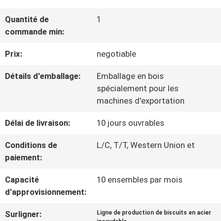
Quantité de
1
À
commande min:
PROPOS
Prix:
negotiable
DE
Détails d'emballage:
Emballage en bois
NOUS
spécialement pour les
machines d'exportation
VISITE
Délai de livraison:
10 jours ouvrables
DE
Conditions de
L/C, T/T, Western Union et
paiement:
L'USINE
Capacité
10 ensembles par mois
d'approvisionnement:
CONTRÔLE
Surligner:
Ligne de production de biscuits en acier