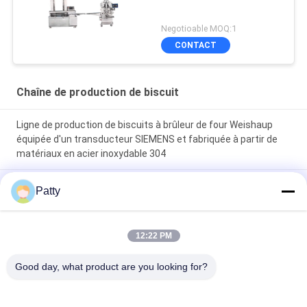
Negotioable MOQ:1
CONTACT
Chaîne de production de biscuit
Ligne de production de biscuits à brûleur de four Weishaup
équipée d'un transducteur SIEMENS et fabriquée à partir de
matériaux en acier inoxydable 304
Ligne de production de chapelure pour brûleur de four
Patty
Weishaupt, Ligne de traitement automatisée de chapelure de
la société ABC pour une production constante
12:22 PM
Équipement de transformation alimentaire Ligne de
production de biscuits automatique 800KG contrôlée par API
Good day, what product are you looking for?
SIEMENS conçue pour le flux de production