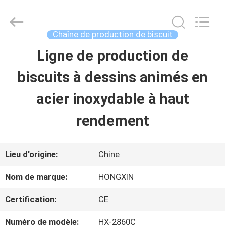
Anhui
Victory
Star
Food
Chaîne de production de biscuit
Machinery
Co.,
Ligne de production de
À
Ltd..
All
Rights
biscuits à dessins animés en
LA
Reserved.
acier inoxydable à haut
MAISON
rendement
PRODUITS
Lieu d'origine:
Chine
LE
Nom de marque:
HONGXIN
SPECTACLE
Certification:
CE
VR
Numéro de modèle:
HX-2860C