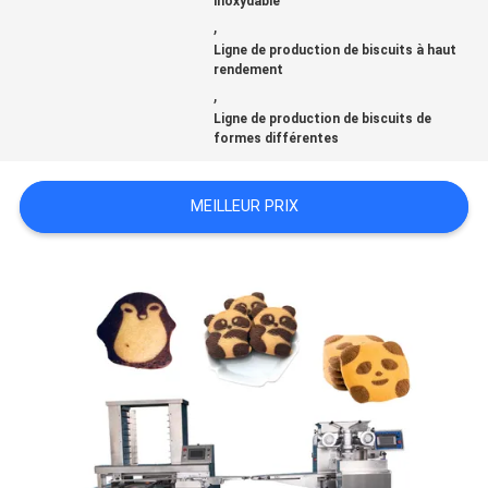
DE
inoxydable
,
LA
Ligne de production de biscuits à haut
rendement
,
QUALITÉ
Ligne de production de biscuits de
formes différentes
NOUS
MEILLEUR PRIX
CONTACTER
NOUVELLES
DEMANDEZ
UN DEVIS