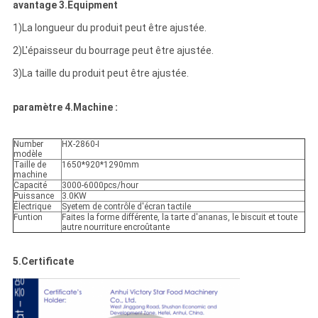
avantage 3.Equipment
1)La longueur du produit peut être ajustée.
2)L'épaisseur du bourrage peut être ajustée.
3)La taille du produit peut être ajustée.
paramètre
4.Machine
:
Number
HX-2860-I
modèle
Taille de
1650*920*1290mm
machine
Capacité
3000-6000pcs/hour
Puissance
3.0KW
Électrique
Syetem de contrôle d'écran tactile
Funtion
Faites la forme différente, la tarte d'ananas, le biscuit et toute
autre nourriture encroûtante
5.Certificate