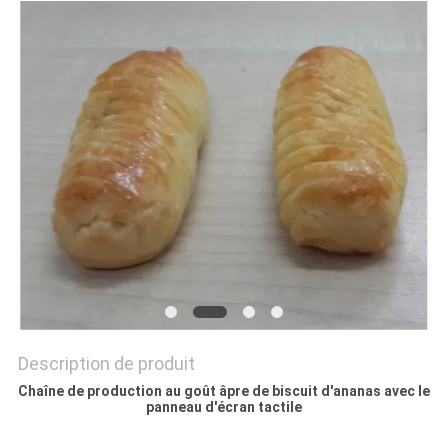
NOUS
CONTACTER
NOUVELLES
DEMANDEZ
UN DEVIS
PLAN
DU
SITE
Description de produit
PRIVACY
Chaîne de production au goût âpre de biscuit d'ananas avec le
panneau d'écran tactile
POLICY