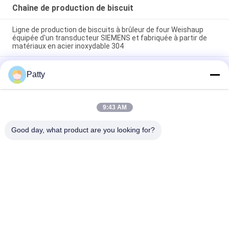
Chaîne de production de biscuit
Ligne de production de biscuits à brûleur de four Weishaup
équipée d'un transducteur SIEMENS et fabriquée à partir de
matériaux en acier inoxydable 304
Ligne de production de chapelure pour brûleur de four
Patty
Weishaupt, Ligne de traitement automatisée de chapelure de
la société ABC pour une production constante
Équipement de transformation alimentaire Ligne de
9:43 AM
production de biscuits automatique 800KG contrôlée par API
SIEMENS conçue pour le flux de production
Good day, what product are you looking for?
Catégories populaires
Tous
Chaîne De 
Pita Bread 
Production De Pain
Production Line
Chaîne De 
Chaîne De 
Production De 
Production De 