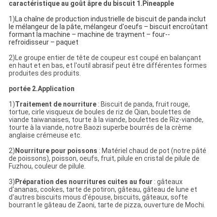
caractéristique au goût âpre du biscuit 1.Pineapple
1)
La chaîne de production industrielle de biscuit de panda inclut
le mélangeur de la pâte, mélangeur d'oeufs – biscuit encroûtant
formant la machine – machine de trayment – four--
refroidisseur – paquet
2)Le groupe entier de tête de coupeur est coupé en balançant
en haut et en bas, et l'outil abrasif peut être différentes formes
produites des produits.
portée 2.Application
1)
Traitement de nourriture
: Biscuit de panda, fruit rouge,
tortue, cirle visqueux de boules de riz de Qian, boulettes de
viande taiwanaises, tourte à la viande, boulettes de Riz-viande,
tourte à la viande, notre Baozi superbe bourrés de la crème
anglaise crémeuse etc.
2)
Nourriture pour poissons
: Matériel chaud de pot (notre pâté
de poissons), poisson, oeufs, fruit, pilule en cristal de pilule de
Fuzhou, couleur de pilule.
3)
Préparation des nourritures cuites au four
: gâteaux
d'ananas, cookes, tarte de potiron, gâteau, gâteau de lune et
d'autres biscuits mous d'épouse, biscuits, gâteaux, softe
bourrant le gâteau de Zaoni, tarte de pizza, ouverture de Mochi.