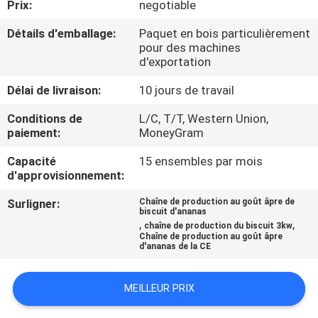
Prix:
negotiable
PROPOS
DE
Détails d'emballage:
Paquet en bois particulièrement
pour des machines
NOUS
d'exportation
Délai de livraison:
10 jours de travail
VISITE
Conditions de
L/C, T/T, Western Union,
DE
paiement:
MoneyGram
L'USINE
Capacité
15 ensembles par mois
d'approvisionnement:
CONTRÔLE
Surligner:
Chaîne de production au goût âpre de
biscuit d'ananas
DE
,
,
chaîne de production du biscuit 3kw
Chaîne de production au goût âpre
LA
d'ananas de la CE
QUALITÉ
MEILLEUR PRIX