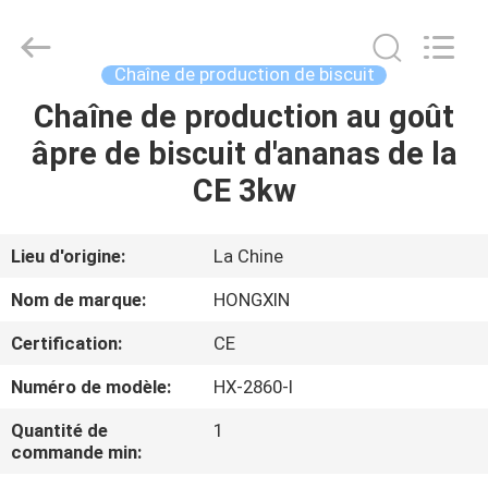
Anhui
Victory
Star
Food
Machinery
Chaîne de production de biscuit
Co.,
Ltd..
All
Chaîne de production au goût
À
Rights
Reserved.
âpre de biscuit d'ananas de la
LA
CE 3kw
MAISON
PRODUITS
Lieu d'origine:
La Chine
Nom de marque:
HONGXIN
LE
Certification:
CE
SPECTACLE
Numéro de modèle:
HX-2860-I
VR
Quantité de
1
commande min:
À