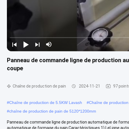
Panneau de commande ligne de production au
coupe
Chaîne de production de pain
2024-11-21
97 point
#
Chaîne de production de 5.5KW Lavash
#
Chaîne de productio
#
chaîne de production de pain de 5120*1200mm
Panneau de commande ligne de production automatique de formag
automatique de formage du pain Caractéristiques 1) LeLigne autom