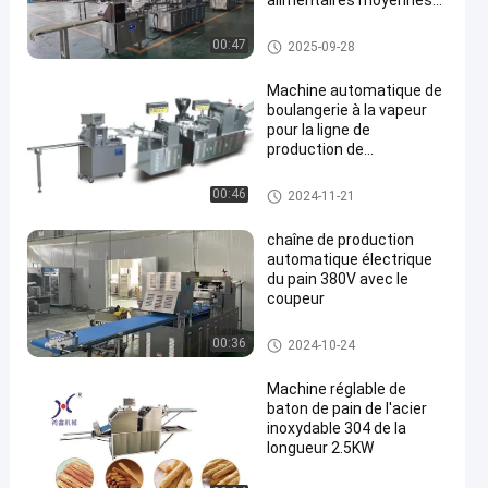
alimentaires moyennes
et grandes
Chaîne de production de pain
00:47
2025-09-28
Machine automatique de
boulangerie à la vapeur
pour la ligne de
production de
boulangerie chinoise et
Cha Siu Bao
Machine bourrée cuite à la vap
00:46
2024-11-21
eur de petit pain
chaîne de production
automatique électrique
du pain 380V avec le
coupeur
Chaîne de production de pain
00:36
2024-10-24
Machine réglable de
baton de pain de l'acier
inoxydable 304 de la
longueur 2.5KW