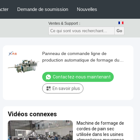
cter
Demande de soumission
Nouvelles
Ventes & Support：
Go
Panneau de commande ligne de
production automatique de formage du
pain avec 9 lames de coupe
Contactez-nous maintenant
En savoir plus
Vidéos connexes
Machine de formage de
cordes de pain sec
utilisée dans les usines