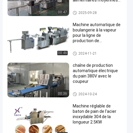
alimentaires moyennes
et grandes
Chaîne de production de pain
00:47
2025-09-28
Machine automatique de
boulangerie à la vapeur
pour la ligne de
production de
boulangerie chinoise et
Cha Siu Bao
Machine bourrée cuite à la vap
00:46
2024-11-21
eur de petit pain
chaîne de production
automatique électrique
du pain 380V avec le
coupeur
Chaîne de production de pain
00:36
2024-10-24
Machine réglable de
baton de pain de l'acier
inoxydable 304 de la
longueur 2.5KW