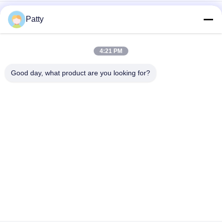
Ligne de production de pain à dessin offrant un moteur
Patty
personnalisable et une température de cuisson de 200 à 250
degrés Celsius assurant une cuisson uniforme du pain
Ligne de production de pain refroidi par air forcé équipée d'une
4:21 PM
structure combinée vidéo garantissant une fabrication de
pain lisse
Good day, what product are you looking for?
Catégories populaires
Tous
Chaîne De 
Pita Bread 
Production De Pain
Production Line
Chaîne De 
Chaîne De 
Production De 
Production De 
Biscuit
Pâtisserie
Chaîne De 
Machine Bourrée 
Production De 
Cuite À La Vapeur 
Gâteau De Lune
De Petit Pain
Machine 
Machine 
Automatique De 
Encroûtante De 