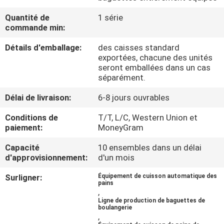
PROPOS
Quantité de
1 série
DE
commande min:
NOUS
Détails d'emballage:
des caisses standard
exportées, chacune des unités
seront emballées dans un cas
VISITE
séparément.
DE
Délai de livraison:
6-8 jours ouvrables
L'USINE
Conditions de
T/T, L/C, Western Union et
paiement:
MoneyGram
CONTRÔLE
Capacité
10 ensembles dans un délai
DE
d'approvisionnement:
d'un mois
LA
Surligner:
Équipement de cuisson automatique des
pains
QUALITÉ
,
Ligne de production de baguettes de
boulangerie
,