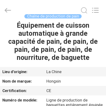
Anhui
Victory
Star
Food
Machinery
Chaîne de production de pain
Co.,
Ltd..
All
Équipement de cuisson
À
Rights
Reserved.
automatique à grande
LA
capacité de pain, de pain, de
MAISON
pain, de pain, de pain, de
PRODUITS
nourriture, de baguette
LE
Lieu d'origine:
La Chine
SPECTACLE
Nom de marque:
Hongxin
VR
Certification:
CE
Numéro de modèle:
Ligne de production de
À
baguettes entièrement équipée