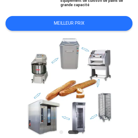
NOUS
Équipement de cuisson de pains de
grande capacité
CONTACTER
MEILLEUR PRIX
NOUVELLES
DEMANDEZ
UN DEVIS
PLAN
DU
SITE
PRIVACY
POLICY