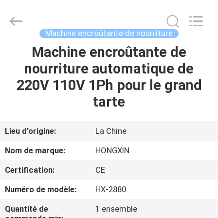
Anhui
Victory
Star
Food
Machinery
Machine encroûtante de nourriture
Co.,
Ltd..
All
Machine encroûtante de
À
Rights
Reserved.
nourriture automatique de
LA
220V 110V 1Ph pour le grand
MAISON
tarte
PRODUITS
Lieu d'origine:
La Chine
LE
Nom de marque:
HONGXIN
SPECTACLE
Certification:
CE
VR
Numéro de modèle:
HX-2880
À
Quantité de
1 ensemble