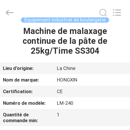
Anhui
Victory
Star
Food
Machinery
Équipement industriel de boulangerie
Co.,
Ltd..
All
Machine de malaxage
À
Rights
Reserved.
continue de la pâte de
LA
25kg/Time SS304
MAISON
PRODUITS
Lieu d'origine:
La Chine
Nom de marque:
HONGXIN
LE
Certification:
CE
SPECTACLE
Numéro de modèle:
LM-240
VR
Quantité de
1
commande min:
À