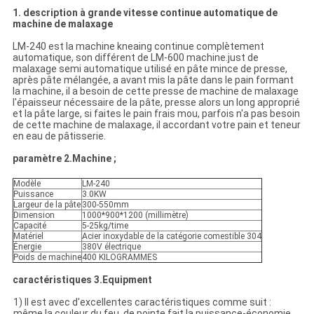
1. description à grande vitesse continue automatique de
machine de malaxage
LM-240 est la machine kneaing continue complètement
automatique, son différent de LM-600 machine.just de
malaxage semi automatique utilisé en pâte mince de presse,
après pâte mélangée, a avant mis la pâte dans le pain formant
la machine, il a besoin de cette presse de machine de malaxage
l'épaisseur nécessaire de la pâte, presse alors un long approprié
et la pâte large, si faites le pain frais mou, parfois n'a pas besoin
de cette machine de malaxage, il accordant votre pain et teneur
en eau de pâtisserie.
paramètre 2.Machine ;
Modèle
LM-240
Puissance
3.0KW
Largeur de la pâte
300-550mm
Dimension
1000*900*1200 (millimètre)
Capacité
5-25kg/time
Matériel
Acier inoxydable de la catégorie comestible 304
Énergie
380V électrique
Poids de machine
400 KILOGRAMMES
caractéristiques 3.Equipment
1) Il est avec d'excellentes caractéristiques comme suit :
même la couleur du feu, de pointe fait la puissance-économie