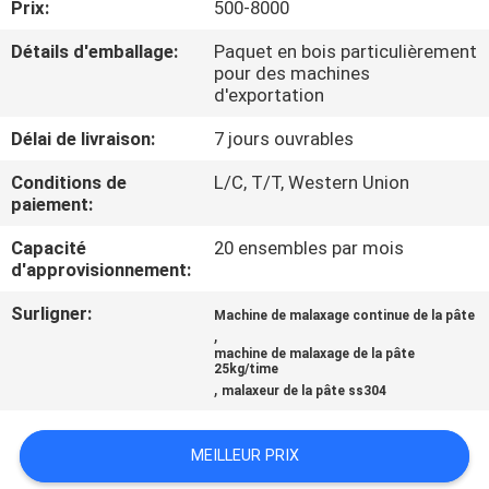
Prix:
500-8000
PROPOS
DE
Détails d'emballage:
Paquet en bois particulièrement
pour des machines
NOUS
d'exportation
Délai de livraison:
7 jours ouvrables
VISITE
Conditions de
L/C, T/T, Western Union
DE
paiement:
L'USINE
Capacité
20 ensembles par mois
d'approvisionnement:
CONTRÔLE
Surligner:
Machine de malaxage continue de la pâte
,
DE
machine de malaxage de la pâte
25kg/time
LA
,
malaxeur de la pâte ss304
QUALITÉ
MEILLEUR PRIX