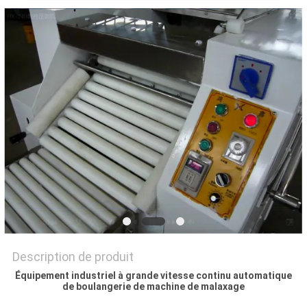
NOUS
CONTACTER
NOUVELLES
DEMANDEZ
UN DEVIS
PLAN
DU
SITE
Description de produit
PRIVACY
Équipement industriel à grande vitesse continu automatique
POLICY
de boulangerie de machine de malaxage