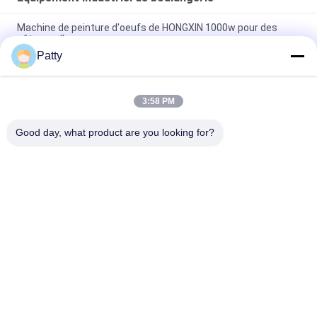
Machine de peinture d'oeufs de HONGXIN 1000w pour des
gâteaux d'ananas
Patty
3KW 304 mélangeur planétaire d'oeufs de l'acier inoxydable
80L
3:58 PM
500 mm largeur 304 en acier inoxydable machine à laminer la
pâte
Good day, what product are you looking for?
Catégories populaires
Tous
Chaîne De 
Pita Bread 
Production De Pain
Production Line
Chaîne De 
Chaîne De 
Production De 
Production De 
Biscuit
Pâtisserie
Chaîne De 
Machine Bourrée 
Production De 
Cuite À La Vapeur 
Gâteau De Lune
De Petit Pain