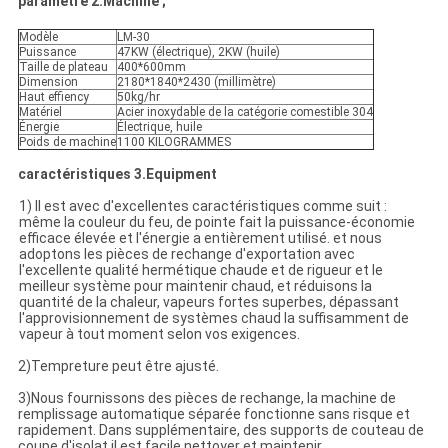
paramètre 2.Machine ;
Modèle
LM-30
Puissance
47KW (électrique), 2KW (huile)
Taille de plateau
400*600mm
Dimension
2180*1840*2430 (millimètre)
Haut effiency
50kg/hr
Matériel
Acier inoxydable de la catégorie comestible 304
Énergie
Électrique, huile
Poids de machine
1100 KILOGRAMMES
caractéristiques 3.Equipment
1) Il est avec d'excellentes caractéristiques comme suit :
même la couleur du feu, de pointe fait la puissance-économie
efficace élevée et l'énergie a entièrement utilisé. et nous
adoptons les pièces de rechange d'exportation avec
l'excellente qualité hermétique chaude et de rigueur et le
meilleur système pour maintenir chaud, et réduisons la
quantité de la chaleur, vapeurs fortes superbes, dépassant
l'approvisionnement de systèmes chaud la suffisamment de
vapeur à tout moment selon vos exigences.
2)Tempreture peut être ajusté.
3)Nous fournissons des pièces de rechange, la machine de
remplissage automatique séparée fonctionne sans risque et
rapidement. Dans supplémentaire, des supports de couteau de
coupe d'isolat il est facile nettoyer et maintenir.