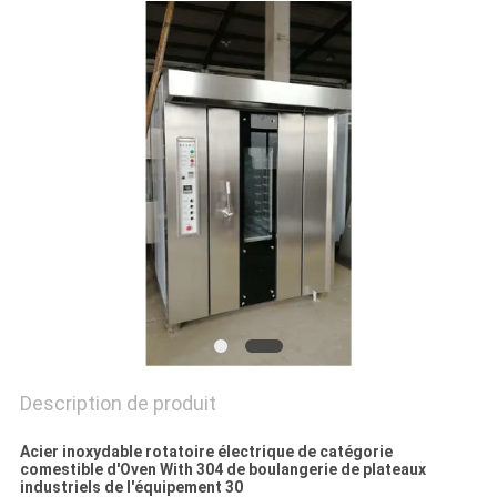
NOUS
CONTACTER
NOUVELLES
DEMANDEZ
UN DEVIS
PLAN
DU
SITE
Description de produit
PRIVACY
Acier inoxydable rotatoire électrique de catégorie
POLICY
comestible d'Oven With 304 de boulangerie de plateaux
industriels de l'équipement 30