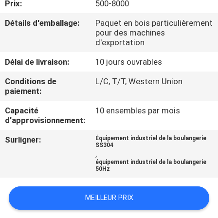
Prix:
500-8000
PROPOS
DE
Détails d'emballage:
Paquet en bois particulièrement
pour des machines
NOUS
d'exportation
Délai de livraison:
10 jours ouvrables
VISITE
Conditions de
L/C, T/T, Western Union
DE
paiement:
L'USINE
Capacité
10 ensembles par mois
d'approvisionnement:
CONTRÔLE
Surligner:
Équipement industriel de la boulangerie
SS304
DE
,
équipement industriel de la boulangerie
LA
50Hz
QUALITÉ
MEILLEUR PRIX