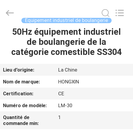
Anhui
Victory
Star
Food
Machinery
Équipement industriel de boulangerie
Co.,
Ltd..
All
50Hz équipement industriel
À
Rights
Reserved.
de boulangerie de la
LA
catégorie comestible SS304
MAISON
PRODUITS
Lieu d'origine:
La Chine
Nom de marque:
HONGXIN
LE
Certification:
CE
SPECTACLE
Numéro de modèle:
LM-30
VR
Quantité de
1
commande min:
À