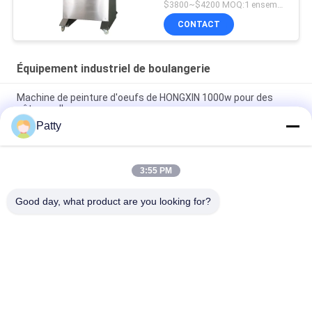
$3800~$4200 MOQ:1 ensemble
CONTACT
Équipement industriel de boulangerie
Machine de peinture d'oeufs de HONGXIN 1000w pour des
gâteaux d'ananas
Patty
3KW 304 mélangeur planétaire d'oeufs de l'acier inoxydable
80L
3:55 PM
500 mm largeur 304 en acier inoxydable machine à laminer la
pâte
Good day, what product are you looking for?
Catégories populaires
Tous
Chaîne De 
Pita Bread 
Production De Pain
Production Line
Chaîne De 
Chaîne De 