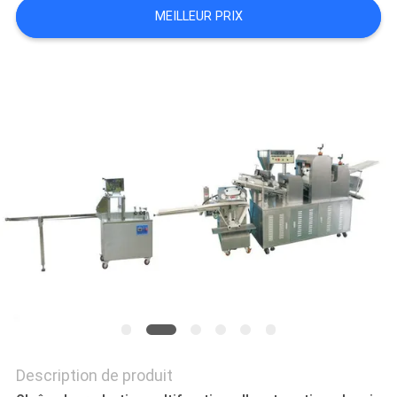
NOUS
MEILLEUR PRIX
CONTACTER
NOUVELLES
DEMANDEZ
UN DEVIS
PLAN
DU
SITE
PRIVACY
POLICY
Description de produit