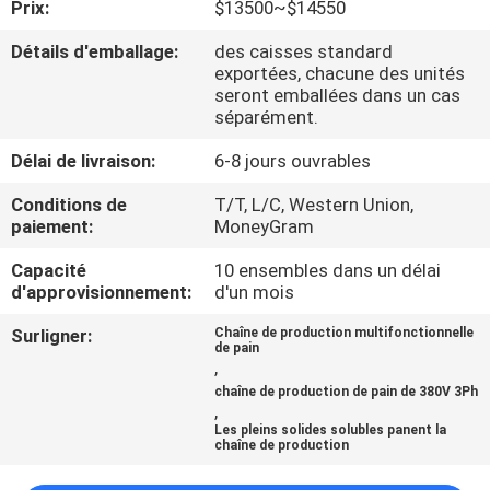
Prix:
$13500~$14550
PROPOS
DE
Détails d'emballage:
des caisses standard
exportées, chacune des unités
NOUS
seront emballées dans un cas
séparément.
VISITE
Délai de livraison:
6-8 jours ouvrables
DE
Conditions de
T/T, L/C, Western Union,
paiement:
MoneyGram
L'USINE
Capacité
10 ensembles dans un délai
d'approvisionnement:
d'un mois
CONTRÔLE
Surligner:
Chaîne de production multifonctionnelle
DE
de pain
,
LA
chaîne de production de pain de 380V 3Ph
,
QUALITÉ
Les pleins solides solubles panent la
chaîne de production