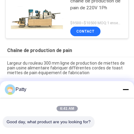
chaîne de production de
pain de 220V 1Ph
$9500~$10500 MOQ:1 ensemble
CONTACT
Chaîne de production de pain
Largeur du rouleau 300 mm ligne de production de miettes de
pain usine alimentaire fabriquer différentes cordes de toast
miettes de pain équipement de fabrication
Ligne de production de pain à dessin offrant un moteur
Patty
personnalisable et une température de cuisson de 200 à 250
degrés Celsius assurant une cuisson uniforme du pain
Ligne de production de pain refroidi par air forcé équipée d'une
6:41 AM
structure combinée vidéo garantissant une fabrication de
pain lisse
Good day, what product are you looking for?
Catégories populaires
Tous