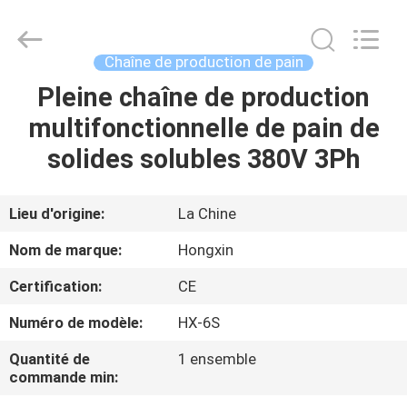
Anhui
Victory
Star
Food
Machinery
Chaîne de production de pain
Co.,
Ltd..
All
Pleine chaîne de production
À
Rights
Reserved.
multifonctionnelle de pain de
LA
solides solubles 380V 3Ph
MAISON
PRODUITS
Lieu d'origine:
La Chine
Nom de marque:
Hongxin
LE
Certification:
CE
SPECTACLE
Numéro de modèle:
HX-6S
VR
Quantité de
1 ensemble
commande min:
À