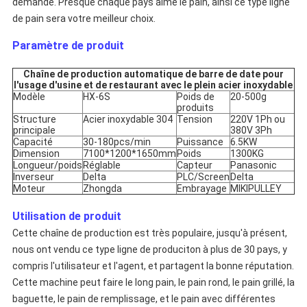
demande. Presque chaque pays aime le pain, ainsi ce type ligne
de pain sera votre meilleur choix.
Paramètre de produit
Chaîne de production automatique de barre de date pour
l'usage d'usine et de restaurant avec le plein acier inoxydable
Modèle
HX-6S
Poids de
20-500g
produits
Structure
Acier inoxydable 304
Tension
220V 1Ph ou
principale
380V 3Ph
Capacité
30-180pcs/min
Puissance
6.5KW
Dimension
7100*1200*1650mm
Poids
1300KG
Longueur/poids
Réglable
Capteur
Panasonic
Inverseur
Delta
PLC/Screen
Delta
Moteur
Zhongda
Embrayage
MIKIPULLEY
Utilisation de produit
Cette chaîne de production est très populaire, jusqu'à présent,
nous ont vendu ce type ligne de produciton à plus de 30 pays, y
compris l'utilisateur et l'agent, et partagent la bonne réputation.
Cette machine peut faire le long pain, le pain rond, le pain grillé, la
baguette, le pain de remplissage, et le pain avec différentes