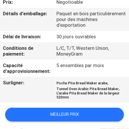
Prix:
Negotioable
PROPOS
DE
Détails d'emballage:
Paquet en bois particulièrement
pour des machines
NOUS
d'exportation
Délai de livraison:
30 jours ouvrables
VISITE
Conditions de
L/C, T/T, Western Union,
DE
paiement:
MoneyGram
L'USINE
Capacité
5 ensembles par mois
d'approvisionnement:
CONTRÔLE
Surligner:
,
Poche Pita Bread Maker arabe
,
DE
Tunnel Oven Arabic Pita Bread Maker
L'arabe Pita Bread Maker de la largeur
520mm
LA
QUALITÉ
MEILLEUR PRIX