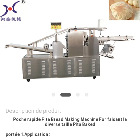
NOUS
CONTACTER
NOUVELLES
DEMANDEZ
UN DEVIS
PLAN
DU
SITE
Description de produit
Poche rapide Pita Bread Making Machine For faisant la
PRIVACY
diverse taille Pita Baked
POLICY
portée 1.Application :