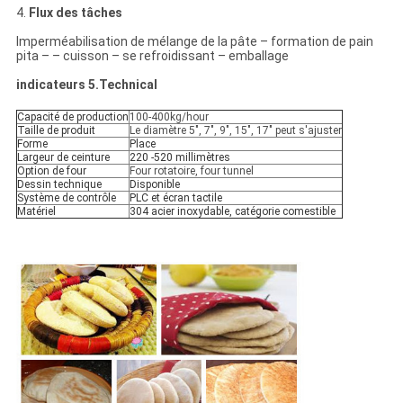
4.
Flux des tâches
Imperméabilisation de mélange de la pâte – formation de pain
pita – – cuisson – se refroidissant – emballage
indicateurs
5.Technical
Capacité de production
100-400kg/hour
Taille de produit
Le diamètre 5", 7", 9", 15", 17" peut s'ajuster
Forme
Place
Largeur de ceinture
220 -520 millimètres
Option de four
Four rotatoire, four tunnel
Dessin technique
Disponible
Système de contrôle
PLC et écran tactile
Matériel
304 acier inoxydable, catégorie comestible