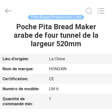
Anhui
Victory
Star
Food
Machinery
Pita Bread Production Line
Co.,
Ltd..
All
Poche Pita Bread Maker
À
Rights
Reserved.
arabe de four tunnel de la
LA
largeur 520mm
MAISON
PRODUITS
Lieu d'origine:
La Chine
Nom de marque:
HONGXIN
LE
Certification:
CE
SPECTACLE
Numéro de modèle:
LM-6
VR
Quantité de
1
commande min:
À