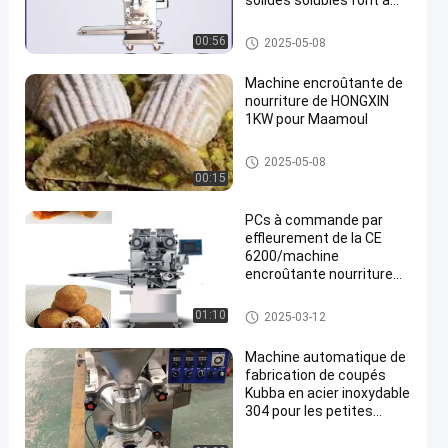
solides solubles font à
Mochi thaïlandais Daifuku
japonais
Machine encroûtante de nourri
00:56
2025-05-08
ture
Machine encroûtante de
nourriture de HONGXIN
1KW pour Maamoul
Machine encroûtante de nourri
2025-05-08
ture
00:15
PCs à commande par
effleurement de la CE
6200/machine
encroûtante nourriture
d'heure
Machine encroûtante de nourri
01:10
2025-03-12
ture
Machine automatique de
fabrication de coupés
Kubba en acier inoxydable
304 pour les petites
entreprises