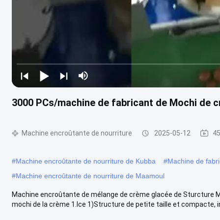
3000 PCs/machine de fabricant de Mochi de c
Machine encroûtante de nourriture
2025-05-12
45
#
Machine encroûtante de nourriture de Kubba
#
Machine de fab
#
Machine encroûtante de nourriture de Maamoul
Machine encroûtante de mélange de crème glacée de Sturcture Moc
mochi de la crème 1.Ice 1)Structure de petite taille et compacte, in