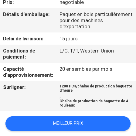
Prix:
negotiable
PROPOS
DE
Détails d'emballage:
Paquet en bois particulièrement
pour des machines
NOUS
d'exportation
Délai de livraison:
15 jours
VISITE
Conditions de
L/C, T/T, Western Union
DE
paiement:
L'USINE
Capacité
20 ensembles par mois
d'approvisionnement:
CONTRÔLE
Surligner:
1200 PCs/chaîne de production baguette
d'heure
DE
,
Chaîne de production de baguette de 4
LA
rouleaux
QUALITÉ
MEILLEUR PRIX