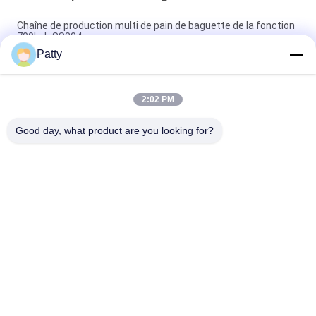
Chaîne de production multi de pain de baguette de la fonction
700kgh SS304
Patty
Largeur 500mm Oven Baguette Production Line rotatoire de
ceinture
2:02 PM
Chaîne de production de baguette de 304SS 4500w pour le
pain de boulangerie
Good day, what product are you looking for?
Catégories populaires
Tous
Chaîne De 
Pita Bread 
Production De Pain
Production Line
Chaîne De 
Chaîne De 
Production De 
Production De 
Biscuit
Pâtisserie
Chaîne De 
Machine Bourrée 
Production De 
Cuite À La Vapeur 
Gâteau De Lune
De Petit Pain