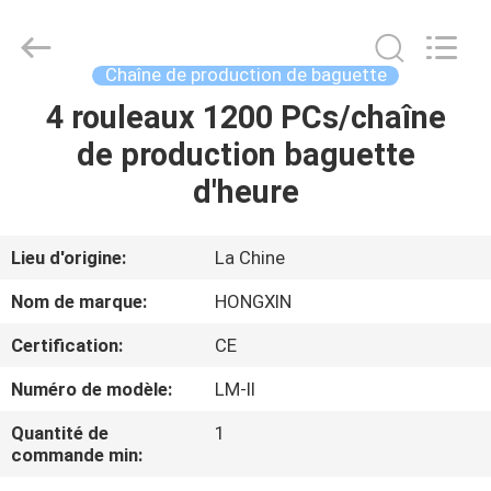
Anhui
Victory
Star
Food
Machinery
Chaîne de production de baguette
Co.,
Ltd..
All
4 rouleaux 1200 PCs/chaîne
À
Rights
Reserved.
de production baguette
LA
d'heure
MAISON
PRODUITS
Lieu d'origine:
La Chine
Nom de marque:
HONGXIN
LE
Certification:
CE
SPECTACLE
Numéro de modèle:
LM-II
VR
Quantité de
1
commande min:
À