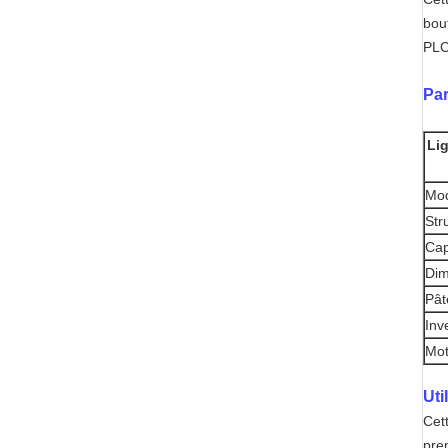
bou
PLC
Par
Li
Mo
Str
Cap
Dim
Pât
Inv
Mot
Uti
Cet
pre