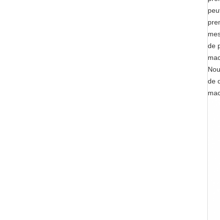
peuv
pre
mesu
de p
mac
Nou
de 
mac