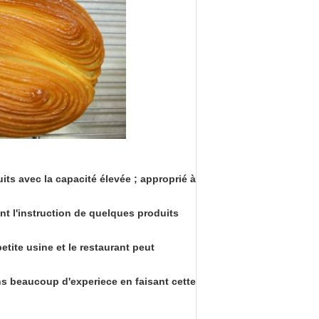
its avec la capacité élevée ; approprié à
ment l'instruction de quelques produits
tite usine et le restaurant peut
s beaucoup d'experiece en faisant cette