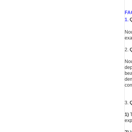
FAQ
1.
Q
Nou
exa
2.
Q
Nou
dep
bea
dem
con
3.
1)
exp