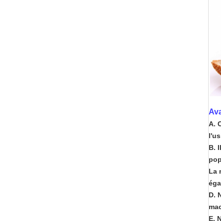
Ava
A. 
l'u
B. 
pop
La 
éga
D. 
mac
E. 