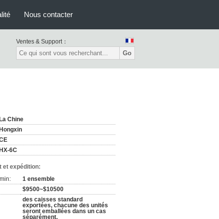
lité
Nous contacter
Ventes & Support：
Go
La Chine
Hongxin
CE
HX-6C
 et expédition:
min:
1 ensemble
$9500~$10500
des caisses standard
exportées, chacune des unités
seront emballées dans un cas
séparément.