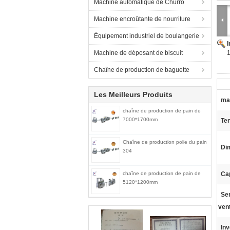
Machine automatique de Churro
Machine encroûtante de nourriture
Équipement industriel de boulangerie
Machine de déposant de biscuit
Chaîne de production de baguette
Les Meilleurs Produits
mat
chaîne de production de pain de
7000*1700mm
Ten
Chaîne de production polie du pain
Di
304
chaîne de production de pain de
Ca
5120*1200mm
Ser
ven
Inv