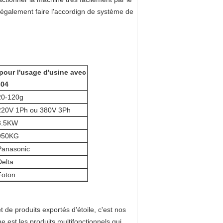
s également faire l'accordign de système de
pour l'usage d'usine avec
304
20-120g
220V 1Ph ou 380V 3Ph
3.5KW
950KG
Panasonic
Delta
Foton
 de produits exportés d'étoile, c'est nos
 est les produits multifonctionnels qui