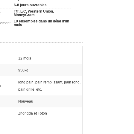
6-8 jours ouvrables
T/T, L/C, Western Union,
:
MoneyGram
10 ensembles dans un délai d'un
nement:
mois
12 mois
950kg
long pain, pain remplissant, pain rond,
:
pain grillé, etc.
Nouveau
Zhongda et Foton