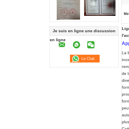
Met
Lig
Je suis en ligne une discussion
l'a
en ligne
App
La 
ino
remp
de l
dive
form
prod
for
peut
aut
plu
Cet