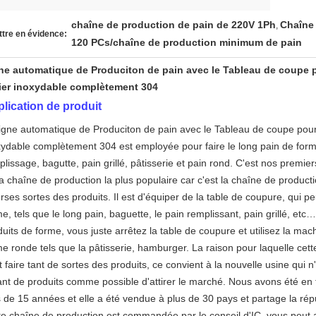
chaîne de production de pain de 220V 1Ph
Chaîne
,
tre en évidence:
120 PCs/chaîne de production minimum de pain
ne automatique de Produciton de pain avec le Tableau de coupe p
cier inoxydable complètement 304
lication de produit
ligne automatique de Produciton de pain avec le Tableau de coupe pour l
xydable complètement 304
est employée pour faire le long pain de for
lissage, bagutte, pain grillé, pâtisserie et pain rond. C'est nos premie
a chaîne de production la plus populaire car c'est la chaîne de producti
rses sortes des produits. Il est d'équiper de la table de coupure, qui p
e, tels que le long pain, baguette, le pain remplissant, pain grillé, et
uits de forme, vous juste arrêtez la table de coupure et utilisez la mach
me ronde tels que la pâtisserie, hamburger. La raison pour laquelle cett
 faire tant de sortes des produits, ce convient à la nouvelle usine qui n
ant de produits comme possible d'attirer le marché. Nous avons été en 
s de 15 années et elle a été vendue à plus de 30 pays et partage la rép
te chaîne de production est commandée par le conseil d'IC, vous peut a