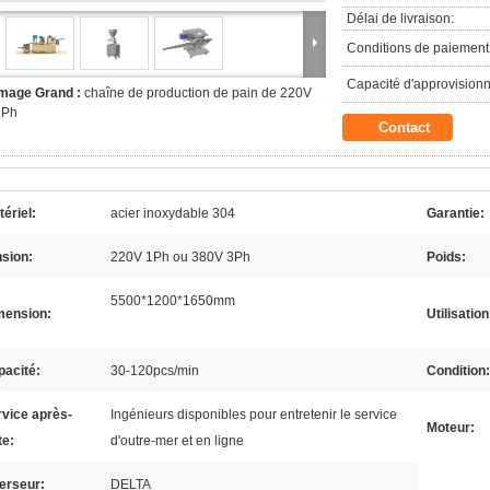
Délai de livraison:
Conditions de paiement
Capacité d'approvision
Image Grand :
chaîne de production de pain de 220V
1Ph
Contact
ériel:
acier inoxydable 304
Garantie:
sion:
220V 1Ph ou 380V 3Ph
Poids:
5500*1200*1650mm
mension:
Utilisation
pacité:
30-120pcs/min
Condition:
vice après-
Ingénieurs disponibles pour entretenir le service
Moteur:
te:
d'outre-mer et en ligne
erseur:
DELTA