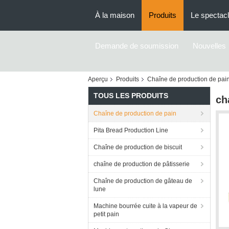
À la maison
Produits
Le spectac
Demande de soumission
Nouvelles
Aperçu
Produits
Chaîne de production de pai
TOUS LES PRODUITS
ch
Chaîne de production de pain
Pita Bread Production Line
Chaîne de production de biscuit
chaîne de production de pâtisserie
Chaîne de production de gâteau de
lune
Machine bourrée cuite à la vapeur de
petit pain