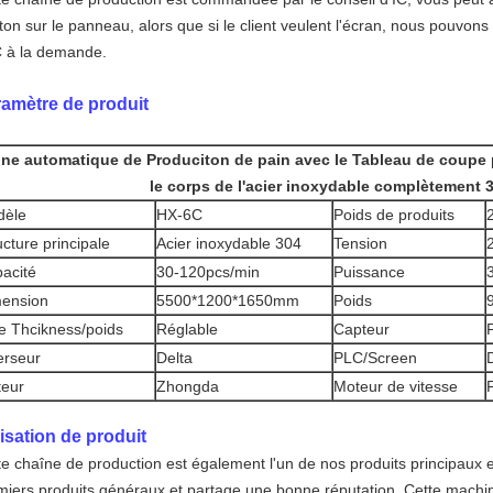
ton sur le panneau, alors que si le client veulent l'écran, nous pouvon
 à la demande.
amètre de produit
gne automatique de Produciton de pain avec le Tableau de coupe 
le corps de l'acier inoxydable complètement 
dèle
HX-6C
Poids de produits
ucture principale
Acier inoxydable 304
Tension
acité
30-120pcs/min
Puissance
ension
5500*1200*1650mm
Poids
e Thcikness/poids
Réglable
Capteur
erseur
Delta
PLC/Screen
eur
Zhongda
Moteur de vitesse
lisation de produit
te chaîne de production est également l'un de nos produits principaux et
miers produits généraux et partage une bonne réputation. Cette machine